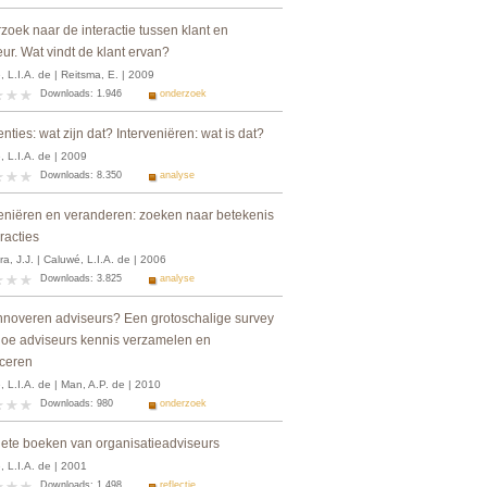
zoek naar de interactie tussen klant en
ur. Wat vindt de klant ervan?
 L.I.A. de | Reitsma, E. | 2009
Downloads: 1.946
onderzoek
enties: wat zijn dat? Interveniëren: wat is dat?
 L.I.A. de | 2009
Downloads: 8.350
analyse
veniëren en veranderen: zoeken naar betekenis
eracties
a, J.J. | Caluwé, L.I.A. de | 2006
Downloads: 3.825
analyse
nnoveren adviseurs? Een grotoschalige survey
hoe adviseurs kennis verzamelen en
ceren
 L.I.A. de | Man, A.P. de | 2010
Downloads: 980
onderzoek
iete boeken van organisatieadviseurs
 L.I.A. de | 2001
Downloads: 1.498
reflectie