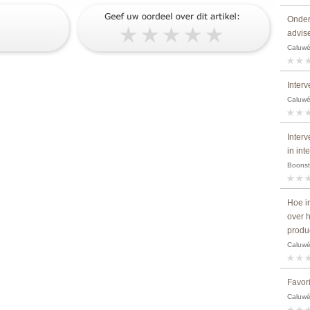
Onder
advise
Caluwé,
Interv
Caluwé,
Inter
in int
Boonstr
Hoe i
over 
produ
Caluwé,
Favor
Caluwé,