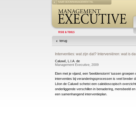
NAAR BOOMMANAGEMENT.NL
terug
Interventies: wat zijn dat? Interveniëren: wat is da
Caluwé, L.I.A. de
Management Executive, 2009
Eten met je vijand, een ‘beeldenstorm’ tussen groepen o
interventies bij veranderingsprocessen is veel breder 
Léon de Caluwé schetst een caleidoscopisch overzicht v
onderliggende verschillen in benadering, mensbeeld e
een samenhangend interventieplan.