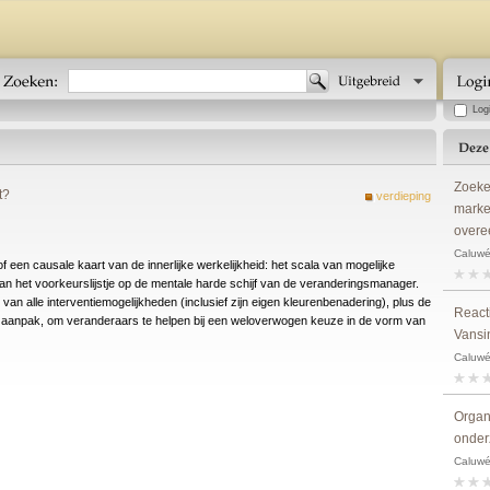
Log
Zoeke
t?
verdieping
marke
overe
Caluwé,
f een causale kaart van de innerlijke werkelijkheid: het scala van mogelijke
dan het voorkeurslijstje op de mentale harde schijf van de veranderingsmanager.
an alle interventiemogelijkheden (inclusief zijn eigen kleurenbenadering), plus de
Reacti
n aanpak, om veranderaars te helpen bij een weloverwogen keuze in de vorm van
Vansi
Caluwé,
Organi
onder
Caluwé,