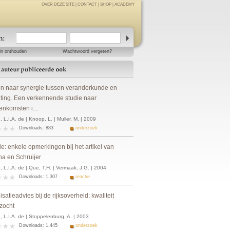
OVER DEZE SITE
|
CONTACT
|
SHOP
|
ACADEMY
in onthouden
Wachtwoord vergeten?
n naar synergie tussen veranderkunde en
ting. Een verkennende studie naar
enkomsten i...
 L.I.A. de | Knoop, L. | Muller, M. | 2009
Downloads: 883
onderzoek
e: enkele opmerkingen bij het artikel van
na en Schruijer
 L.I.A. de | Que, T.H. | Vermaak, J.G. | 2004
Downloads: 1.307
reactie
satieadvies bij de rijksoverheid: kwaliteit
zocht
 L.I.A. de | Stoppelenburg, A. | 2003
Downloads: 1.445
onderzoek