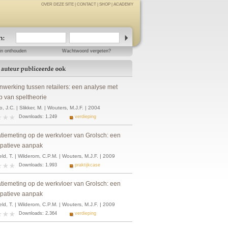
OVER DEZE SITE
|
CONTACT
|
SHOP
|
ACADEMY
in onthouden
Wachtwoord vergeten?
werking tussen retailers: een analyse met
p van speltheorie
, J.C. | Slikker, M. | Wouters, M.J.F. | 2004
Downloads: 1.249
verdieping
atiemeting op de werkvloer van Grolsch: een
cipatieve aanpak
eld, T. | Wilderom, C.P.M. | Wouters, M.J.F. | 2009
Downloads: 1.993
praktijkcase
atiemeting op de werkvloer van Grolsch: een
cipatieve aanpak
eld, T. | Wilderom, C.P.M. | Wouters, M.J.F. | 2009
Downloads: 2.364
verdieping