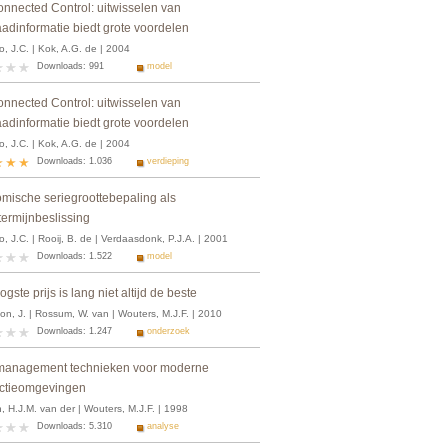
onnected Control: uitwisselen van
aadinformatie biedt grote voordelen
, J.C. | Kok, A.G. de | 2004
Downloads: 991
model
onnected Control: uitwisselen van
aadinformatie biedt grote voordelen
, J.C. | Kok, A.G. de | 2004
Downloads: 1.036
verdieping
mische seriegroottebepaling als
termijnbeslissing
, J.C. | Rooij, B. de | Verdaasdonk, P.J.A. | 2001
Downloads: 1.522
model
gste prijs is lang niet altijd de beste
on, J. | Rossum, W. van | Wouters, M.J.F. | 2010
Downloads: 1.247
onderzoek
management technieken voor moderne
ctieomgevingen
 H.J.M. van der | Wouters, M.J.F. | 1998
Downloads: 5.310
analyse