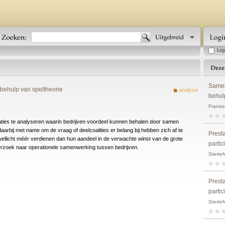
Log
Samen
 behulp van speltheorie
analyse
behul
Fransoo
uaties te analyseren waarin bedrijven voordeel kunnen behalen door samen
daarbij met name om de vraag of deelcoalities er belang bij hebben zich af te
Prest
 wellicht méér verdienen dan hun aandeel in de verwachte winst van de grote
parti
derzoek naar operationele samenwerking tussen bedrijven.
Stertef
Prest
parti
Stertef