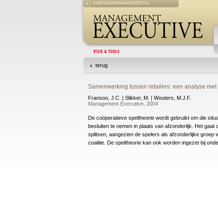
NAAR BOOMMANAGEMENT.NL
terug
Samenwerking tussen retailers: een analyse met
Fransoo, J.C. | Slikker, M. | Wouters, M.J.F.
Management Executive, 2004
De coöperatieve speltheorie wordt gebruikt om die sit
besluiten te nemen in plaats van afzonderlijk. Het gaat 
splitsen, aangezien de spelers als afzonderlijke groep
coalitie. De speltheorie kan ook worden ingezet bij on