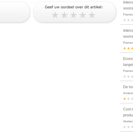
Interc
voorr
Fransoo
Interc
voorr
Fransoo
Econo
lange
Fransoo
De hoo
Anders
Cost 
produ
Veeken,