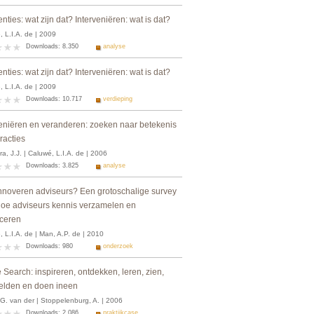
enties: wat zijn dat? Interveniëren: wat is dat?
 L.I.A. de | 2009
Downloads: 8.350
analyse
enties: wat zijn dat? Interveniëren: wat is dat?
 L.I.A. de | 2009
Downloads: 10.717
verdieping
veniëren en veranderen: zoeken naar betekenis
eracties
a, J.J. | Caluwé, L.I.A. de | 2006
Downloads: 3.825
analyse
nnoveren adviseurs? Een grotoschalige survey
hoe adviseurs kennis verzamelen en
ceren
 L.I.A. de | Man, A.P. de | 2010
Downloads: 980
onderzoek
 Search: inspireren, ontdekken, leren, zien,
elden en doen ineen
 G. van der | Stoppelenburg, A. | 2006
Downloads: 2.086
praktijkcase