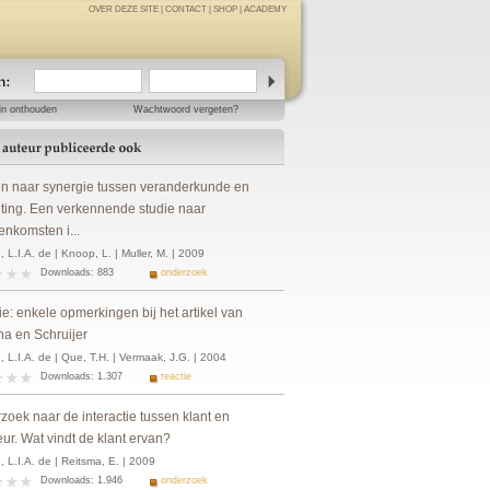
OVER DEZE SITE
|
CONTACT
|
SHOP
|
ACADEMY
in onthouden
Wachtwoord vergeten?
n naar synergie tussen veranderkunde en
ting. Een verkennende studie naar
enkomsten i...
 L.I.A. de | Knoop, L. | Muller, M. | 2009
Downloads: 883
onderzoek
e: enkele opmerkingen bij het artikel van
na en Schruijer
 L.I.A. de | Que, T.H. | Vermaak, J.G. | 2004
Downloads: 1.307
reactie
zoek naar de interactie tussen klant en
ur. Wat vindt de klant ervan?
 L.I.A. de | Reitsma, E. | 2009
Downloads: 1.946
onderzoek