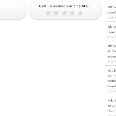
Interv
Caluwé,
Interv
Caluwé,
Inter
in int
Boonstr
Hoe i
over 
produ
Caluwé,
Future
verbe
Ploeg,