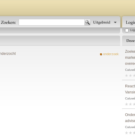
Log
Zoeke
onderzocht
onderzoek
marke
overe
Caluwé,
Reacti
Vansi
Caluwé,
Onder
advise
Caluwé,