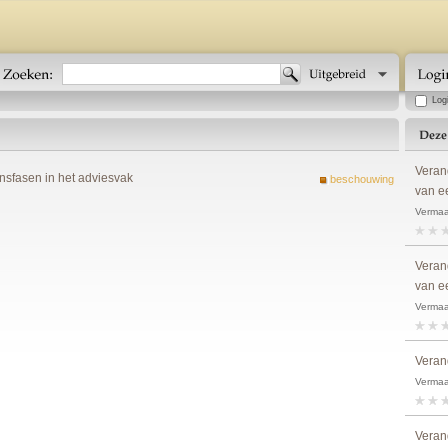
Log
Verand
nsfasen in het adviesvak
beschouwing
van e
Vermaa
Verand
van e
Vermaa
Verand
Vermaa
Verand