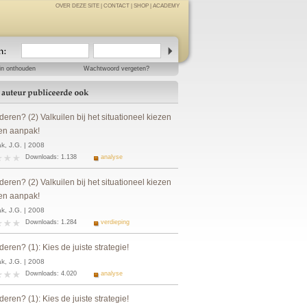
OVER DEZE SITE
|
CONTACT
|
SHOP
|
ACADEMY
in onthouden
Wachtwoord vergeten?
eren? (2) Valkuilen bij het situationeel kiezen
en aanpak!
k, J.G. | 2008
Downloads: 1.138
analyse
eren? (2) Valkuilen bij het situationeel kiezen
en aanpak!
k, J.G. | 2008
Downloads: 1.284
verdieping
eren? (1): Kies de juiste strategie!
k, J.G. | 2008
Downloads: 4.020
analyse
eren? (1): Kies de juiste strategie!