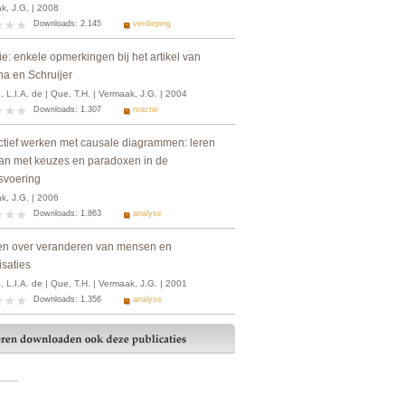
k, J.G. | 2008
Downloads: 2.145
verdieping
e: enkele opmerkingen bij het artikel van
na en Schruijer
 L.I.A. de | Que, T.H. | Vermaak, J.G. | 2004
Downloads: 1.307
reactie
actief werken met causale diagrammen: leren
n met keuzes en paradoxen in de
svoering
k, J.G. | 2006
Downloads: 1.863
analyse
n over veranderen van mensen en
isaties
 L.I.A. de | Que, T.H. | Vermaak, J.G. | 2001
Downloads: 1.356
analyse