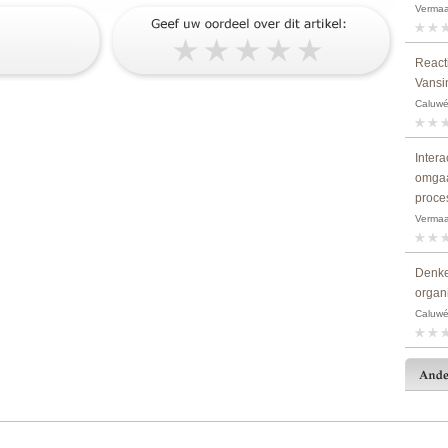
Vermaa
Reacti
Vansi
Caluwé,
Inter
omgaa
proce
Vermaa
Denke
organ
Caluwé,