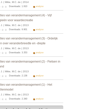
 J. | Witte, M.C. de | 2014
Downloads: 1.910
analyse
ties van verandermanagement (4) - Vijf
egieën voor waardecreatie
 J. | Witte, M.C. de | 2013
Downloads: 9.901
analyse
ties van verandermanagement (3) - Ordelijk
n over veranderbreedte en -diepte
 J. | Witte, M.C. de | 2013
Downloads: 3.353
analyse
ties van verandermanagement (2) - Fietsen in
and
 J. | Witte, M.C. de | 2013
Downloads: 2.136
analyse
ties van verandermanagement (1) - Het
allenmodel
 J. | Witte, M.C. de | 2013
Downloads: 2.340
analyse