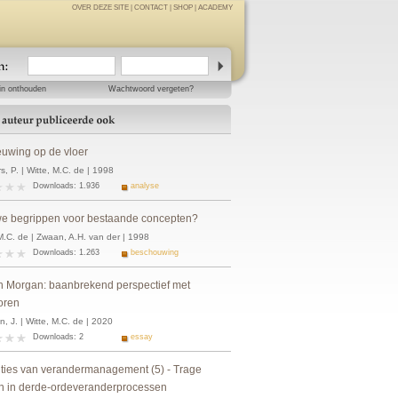
OVER DEZE SITE
|
CONTACT
|
SHOP
|
ACADEMY
in onthouden
Wachtwoord vergeten?
euwing op de vloer
, P. | Witte, M.C. de | 1998
Downloads: 1.936
analyse
e begrippen voor bestaande concepten?
M.C. de | Zwaan, A.H. van der | 1998
Downloads: 1.263
beschouwing
h Morgan: baanbrekend perspectief met
oren
 J. | Witte, M.C. de | 2020
Downloads: 2
essay
ties van verandermanagement (5) - Trage
n in derde-ordeveranderprocessen