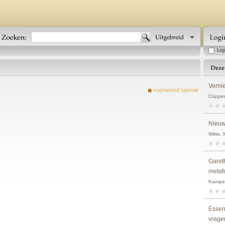
Log
Verni
voorwoord special
Cüppers
Nieuw
Witte, 
Garet
metaf
Kampen,
Essen
vrage