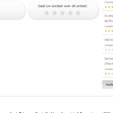
Comman
In om
bij R
Langer
Het h
Langer
De ho
(The h
Langer