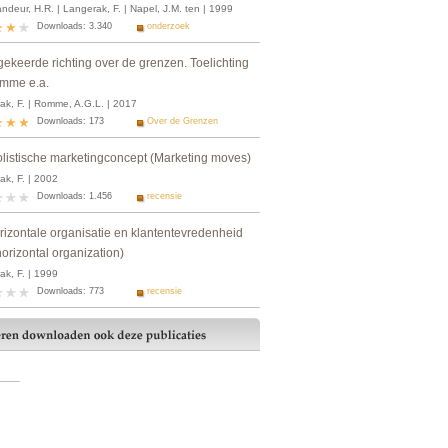
deur, H.R. | Langerak, F. | Napel, J.M. ten | 1999
Downloads: 3.340
onderzoek
gekeerde richting over de grenzen. Toelichting
omme e.a.
ak, F. | Romme, A.G.L. | 2017
Downloads: 173
Over de Grenzen
olistische marketingconcept (Marketing moves)
ak, F. | 2002
Downloads: 1.456
recensie
rizontale organisatie en klantentevredenheid
orizontal organization)
ak, F. | 1999
Downloads: 773
recensie