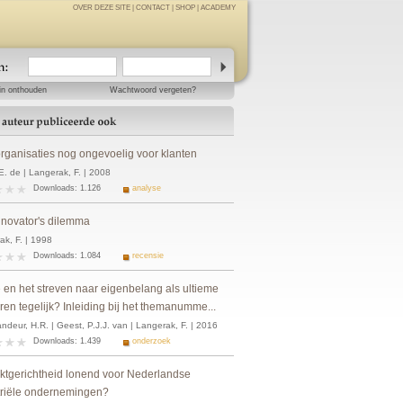
OVER DEZE SITE
|
CONTACT
|
SHOP
|
ACADEMY
in onthouden
Wachtwoord vergeten?
organisaties nog ongevoelig voor klanten
E. de | Langerak, F. | 2008
Downloads: 1.126
analyse
nnovator's dilemma
ak, F. | 1998
Downloads: 1.084
recensie
e en het streven naar eigenbelang als ultieme
eren tegelijk? Inleiding bij het themanumme...
deur, H.R. | Geest, P.J.J. van | Langerak, F. | 2016
Downloads: 1.439
onderzoek
rktgerichtheid lonend voor Nederlandse
triële ondernemingen?