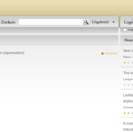
Log
Veel 
n organisation)
recensie
Haan, 
The i
Langer
Liefd
drijfv
Comman
Is ma
indus