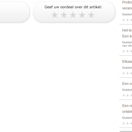
Profes
verand
Dubbel
Het le
Een ke
Dubbeld
van de
Elkaa
Dubbel
Een ui
Dubbeld
Een re
ontde
Dubbel