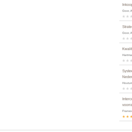
Inkoop
Goor, 
Strat
Goor, 
Kwali
Hartma
Syste
Neder
Houtum
Interc
voorr
Fransoo