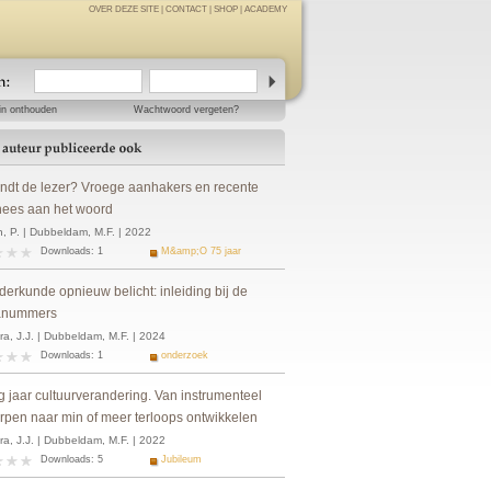
OVER DEZE SITE
|
CONTACT
|
SHOP
|
ACADEMY
in onthouden
Wachtwoord vergeten?
indt de lezer? Vroege aanhakers en recente
ees aan het woord
, P. | Dubbeldam, M.F. | 2022
Downloads: 1
M&amp;O 75 jaar
derkunde opnieuw belicht: inleiding bij de
anummers
ra, J.J. | Dubbeldam, M.F. | 2024
Downloads: 1
onderzoek
g jaar cultuurverandering. Van instrumenteel
rpen naar min of meer terloops ontwikkelen
ra, J.J. | Dubbeldam, M.F. | 2022
Downloads: 5
Jubileum