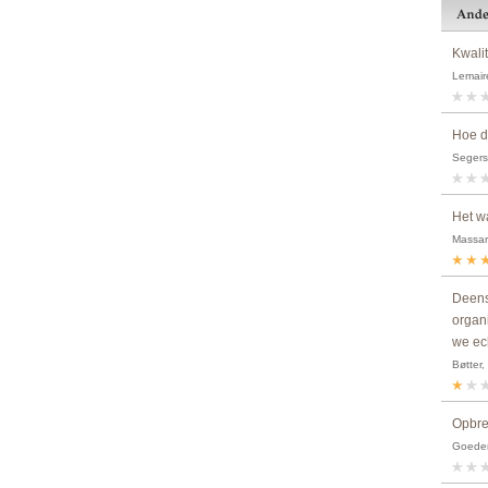
Kwali
Lemaire
Hoe d
Segers
Het w
Massart
Deens
organ
we ech
Bøtter,
Opbre
Goedemo