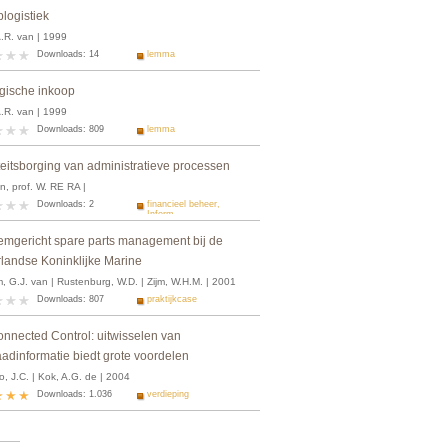
logistiek
A.R. van | 1999
Downloads: 14
lemma
egische inkoop
A.R. van | 1999
Downloads: 809
lemma
teitsborging van administratieve processen
n, prof. W. RE RA |
Downloads: 2
financieel beheer,
Inform...
emgericht spare parts management bij de
landse Koninklijke Marine
, G.J. van | Rustenburg, W.D. | Zijm, W.H.M. | 2001
Downloads: 807
praktijkcase
onnected Control: uitwisselen van
aadinformatie biedt grote voordelen
, J.C. | Kok, A.G. de | 2004
Downloads: 1.036
verdieping