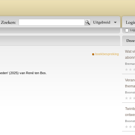
Log
Wat v
boekbespreking
abonn
Breman
rheden' (2025) van René ten Bos.
Veran
them
Boonst
Twinti
ontwe
Boonst