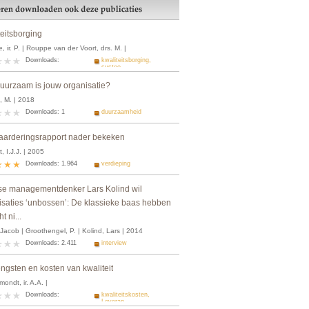
teitsborging
, ir. P. | Rouppe van der Voort, drs. M. |
Downloads:
kwaliteitsborging,
systee...
uurzaam is jouw organisatie?
, M. | 2018
Downloads: 1
duurzaamheid
aarderingsrapport nader bekeken
, I.J.J. | 2005
Downloads: 1.964
verdieping
e managementdenker Lars Kolind wil
isaties ‘unbossen’: De klassieke baas hebben
t ni...
 Jacob | Groothengel, P. | Kolind, Lars | 2014
Downloads: 2.411
interview
ngsten en kosten van kwaliteit
ndt, ir. A.A. |
Downloads:
kwaliteitskosten,
Leveran...