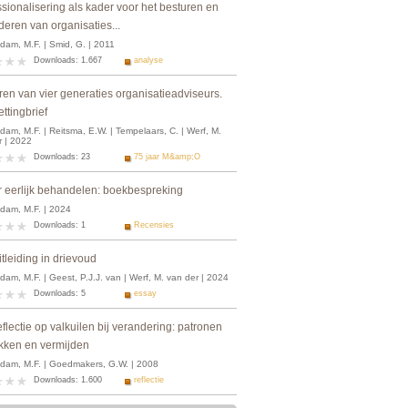
sionalisering als kader voor het besturen en
eren van organisaties...
dam, M.F. | Smid, G. | 2011
Downloads: 1.667
analyse
ren van vier generaties organisatieadviseurs.
ttingbrief
am, M.F. | Reitsma, E.W. | Tempelaars, C. | Werf, M.
r | 2022
Downloads: 23
75 jaar M&amp;O
r eerlijk behandelen: boekbespreking
dam, M.F. | 2024
Downloads: 1
Recensies
tleiding in drievoud
am, M.F. | Geest, P.J.J. van | Werf, M. van der | 2024
Downloads: 5
essay
flectie op valkuilen bij verandering: patronen
kken en vermijden
dam, M.F. | Goedmakers, G.W. | 2008
Downloads: 1.600
reflectie