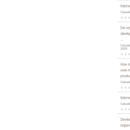
Interv
Caluwé,
De org
steek
...
Caluwé,
2005
Hoe i
over 
produ
Caluwé,
Interv
Caluwé,
Denke
organ