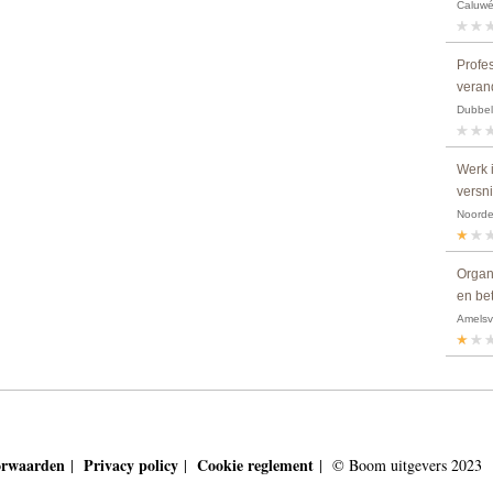
Caluwé,
Profes
verand
Dubbel
Werk i
versn
Noordeg
Organ
en be
Amelsv
orwaarden
Privacy policy
Cookie reglement
|
|
| © Boom uitgevers 2023