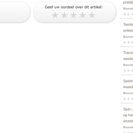
prakti
Boonstr
Twinti
ontwe
Boonst
Trans
vanda
Boonstr
Spele
waard
Boonstr
Spel,
op he
onzeke
Boonstr