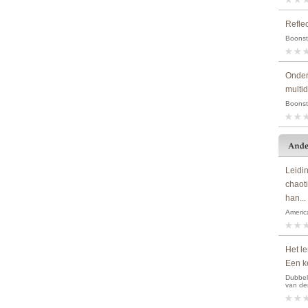
Refle
Boonstr
Onder
multid
Boonstr
Leidi
chaot
han...
America
Het le
Een ke
Dubbeld
van de