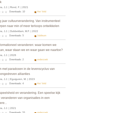
jk
a, J.J. | Rond, F. | 2021
Downloads: 10
Het Veld
g jaar cultuurverandering. Van instrumenteel
rpen naar min of meer terloops ontwikkelen
ra, J.J. | Dubbeldam, M.F. | 2022
Downloads: 5
Jubileum
formationeel veranderen: waar komen we
an, waar staan we en waar gaan we naartoe?
a, J.J. | 2026
Downloads: 2
onderzoek
n met paradoxen in de levenscyclus van
engedreven allianties
a, J.J. | Eguiguren, M. | 2023
Downloads: 4
Het Veld
 speelsheid en verandering. Een speelse kijk
t veranderen van organisaties in een
re...
a, J.J. | 2021
Downloads: 53
onderzoek