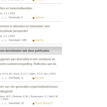
cties en toekomstbeelden
a, J.J. | 2022
Downloads: 6
Jubileum
nemen in allianties en netwerken: een
isciplinair perspectief
a, J.J. | 2007
Downloads: 1.881
inleiding
nggeven aan diversiteit in een complexe en
ische ouderenzorgsetting. Reflecties aan de
, S.H.L.M. | Koot, S.J.C. | Oijen, J.C.F. van | 2023
Downloads: 11
Het Veld
ren van vier generaties organisatieadviseurs.
ttingbrief
am, M.F. | Reitsma, E.W. | Tempelaars, C. | Werf, M.
r | 2022
Downloads: 23
75 jaar M&amp;O