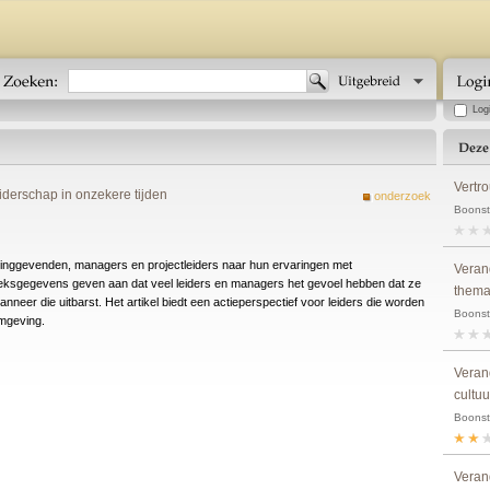
Log
Vertr
iderschap in onzekere tijden
onderzoek
Boonstr
eidinggevenden, managers en projectleiders naar hun ervaringen met
Veran
ksgegevens geven aan dat veel leiders en managers het gevoel hebben dat ze
them
neer die uitbarst. Het artikel biedt een actieperspectief voor leiders die worden
Boonst
omgeving.
Veran
cultu
Boonstr
Veran