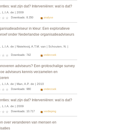
enties: wat zijn dat? Interveniëren: wat is dat?
 L.I.A. de | 2009
Downloads: 8.350
analyse
anisatieadviseur in kleur: Een exploratieve
proef onder Nederlandse organisatieadviseurs
 L.I.A. de | Nistelrooij, A.T.M. van | Schouten, N. |
Downloads: 742
onderzoek
nnoveren adviseurs? Een grotoschalige survey
hoe adviseurs kennis verzamelen en
ceren
 L.I.A. de | Man, A.P. de | 2010
Downloads: 980
onderzoek
enties: wat zijn dat? Interveniëren: wat is dat?
 L.I.A. de | 2009
Downloads: 10.717
verdieping
n over veranderen van mensen en
isaties