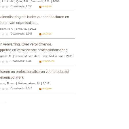
 L.I.A. de | Que, T.H. | Vermaak, J.G. | 2001
Downloads: 1.356
analyse
sionalisering als kader voor het besturen en
eren van organisaties...
dam, M.F. | Smid, G. | 2011
Downloads: 1.667
analyse
n verwarring. Over verplichtende,
ipperde en verbindende professionalisering
raaf, M. | Steen, M. van der | Twist, M.J.W. van | 2011
Downloads: 1.280
onderzoek
iseren en professionaliseren voor productief
tekenisvol werk
oort, P. van | Metsemakers, M. | 2011
Downloads: 1.313
analyse