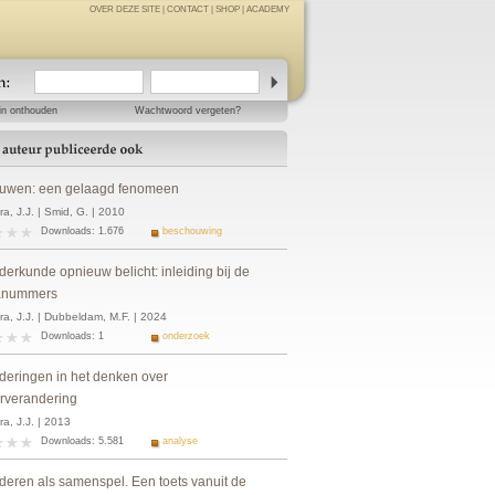
OVER DEZE SITE
|
CONTACT
|
SHOP
|
ACADEMY
in onthouden
Wachtwoord vergeten?
ouwen: een gelaagd fenomeen
a, J.J. | Smid, G. | 2010
Downloads: 1.676
beschouwing
derkunde opnieuw belicht: inleiding bij de
anummers
ra, J.J. | Dubbeldam, M.F. | 2024
Downloads: 1
onderzoek
deringen in het denken over
urverandering
a, J.J. | 2013
Downloads: 5.581
analyse
deren als samenspel. Een toets vanuit de