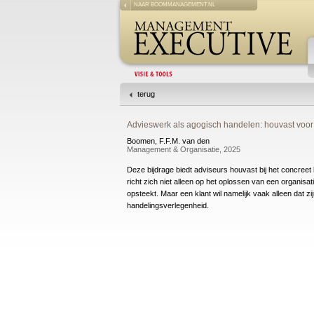
NAAR BOOMMANAGEMENT.NL
terug
Advieswerk als agogisch handelen: houvast voor 
Boomen, F.F.M. van den
Management & Organisatie, 2025
Deze bijdrage biedt adviseurs houvast bij het concree
richt zich niet alleen op het oplossen van een organisa
opsteekt. Maar een klant wil namelijk vaak alleen dat zi
handelingsverlegenheid.