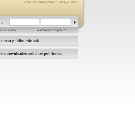
OVER DEZE SITE
|
CONTACT
|
SHOP
|
ACADEMY
in onthouden
Wachtwoord vergeten?