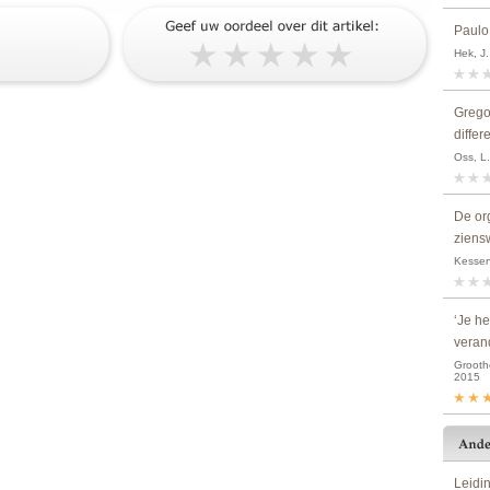
Paulo
Hek, J.
Gregor
differ
Oss, L
De or
ziens
Kessene
‘Je h
veran
Groothe
2015
Leidi