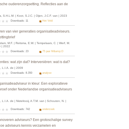
ische ouderenzorgsetting. Reflecties aan de
, S.H.L.M. | Koot, S.J.C. | Oijen, J.C.F. van | 2023
Downloads: 11
Het Veld
ren van vier generaties organisatieadviseurs.
ttingbrief
am, M.F. | Reitsma, E.W. | Tempelaars, C. | Werf, M.
r | 2022
Downloads: 23
75 jaar M&amp;O
enties: wat zijn dat? Interveniëren: wat is dat?
 L.I.A. de | 2009
Downloads: 8.350
analyse
anisatieadviseur in kleur: Een exploratieve
proef onder Nederlandse organisatieadviseurs
 L.I.A. de | Nistelrooij, A.T.M. van | Schouten, N. |
Downloads: 742
onderzoek
nnoveren adviseurs? Een grotoschalige survey
hoe adviseurs kennis verzamelen en