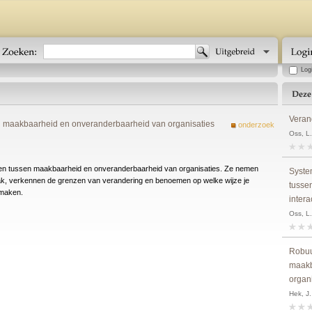
Log
Veran
en maakbaarheid en onveranderbaarheid van organisaties
onderzoek
Oss, L
enzen tussen maakbaarheid en onveranderbaarheid van organisaties. Ze nemen
Syste
ak, verkennen de grenzen van verandering en benoemen op welke wijze je
tusse
 maken.
interac
Oss, L.
Robuu
maakb
organ
Hek, J.