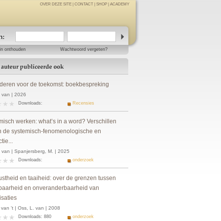
OVER DEZE SITE
|
CONTACT
|
SHOP
|
ACADEMY
in onthouden
Wachtwoord vergeten?
deren voor de toekomst: boekbespreking
. van | 2026
Downloads:
Recensies
misch werken: what’s in a word? Verschillen
n de systemisch-fenomenologische en
tie...
 van | Spanjersberg, M. | 2025
Downloads:
onderzoek
stheid en taaiheid: over de grenzen tussen
aarheid en onveranderbaarheid van
isaties
 van 't | Oss, L. van | 2008
Downloads: 880
onderzoek