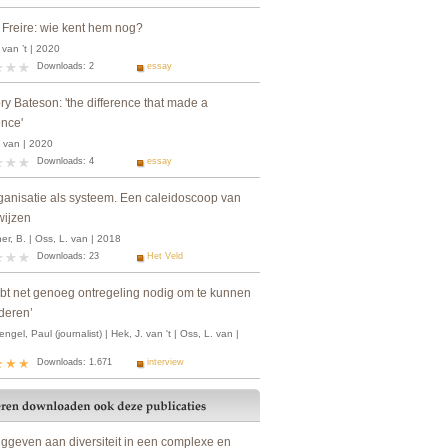
 Freire: wie kent hem nog?
 van ’t | 2020
Downloads: 2
essay
y Bateson: 'the difference that made a
ence'
. van | 2020
Downloads: 4
essay
ganisatie als systeem. Een caleidoscoop van
wijzen
r, B. | Oss, L. van | 2018
Downloads: 23
Het Veld
ebt net genoeg ontregeling nodig om te kunnen
deren’
ngel, Paul (journalist) | Hek, J. van 't | Oss, L. van |
Downloads: 1.671
interview
nggeven aan diversiteit in een complexe en