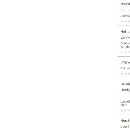
chaot
han...
America
Het le
Een ke
Dubbeld
van de
Interv
Caluwé,
De org
steek
...
Caluwé,
2005
Hoe i
over 