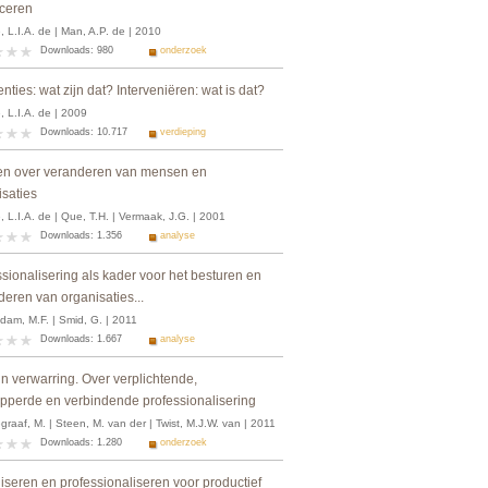
ceren
 L.I.A. de | Man, A.P. de | 2010
Downloads: 980
onderzoek
enties: wat zijn dat? Interveniëren: wat is dat?
 L.I.A. de | 2009
Downloads: 10.717
verdieping
n over veranderen van mensen en
isaties
 L.I.A. de | Que, T.H. | Vermaak, J.G. | 2001
Downloads: 1.356
analyse
sionalisering als kader voor het besturen en
eren van organisaties...
dam, M.F. | Smid, G. | 2011
Downloads: 1.667
analyse
n verwarring. Over verplichtende,
ipperde en verbindende professionalisering
raaf, M. | Steen, M. van der | Twist, M.J.W. van | 2011
Downloads: 1.280
onderzoek
iseren en professionaliseren voor productief