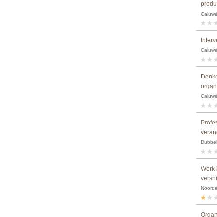
produ
Caluwé,
Interv
Caluwé,
Denke
organ
Caluwé,
Profes
verand
Dubbel
Werk i
versn
Noordeg
Organ