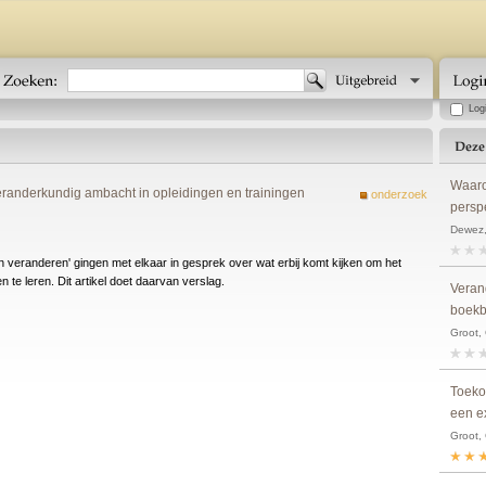
Log
Waaro
randerkundig ambacht in opleidingen en trainingen
onderzoek
perspe
Dewez,
 veranderen' gingen met elkaar in gesprek over wat erbij komt kijken om het
e leren. Dit artikel doet daarvan verslag.
Veran
boekb
Groot, 
Toekom
een e
Groot, 