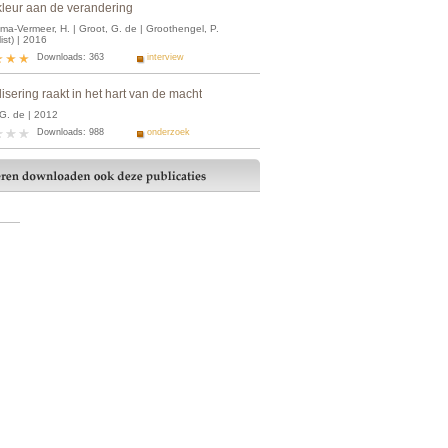
kleur aan de verandering
ma-Vermeer, H. | Groot, G. de | Groothengel, P.
list) | 2016
Downloads: 363
interview
lisering raakt in het hart van de macht
 G. de | 2012
Downloads: 988
onderzoek