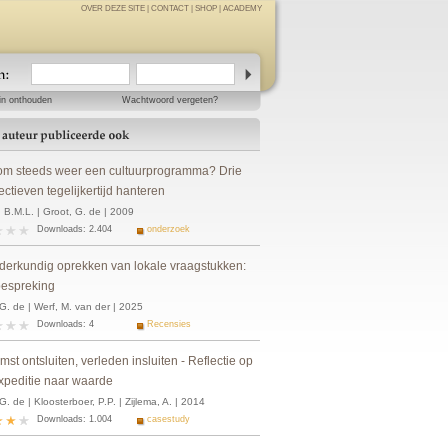
OVER DEZE SITE
|
CONTACT
|
SHOP
|
ACADEMY
in onthouden
Wachtwoord vergeten?
m steeds weer een cultuurprogramma? Drie
ctieven tegelijkertijd hanteren
 B.M.L. | Groot, G. de | 2009
Downloads: 2.404
onderzoek
derkundig oprekken van lokale vraagstukken:
espreking
G. de | Werf, M. van der | 2025
Downloads: 4
Recensies
st ontsluiten, verleden insluiten - Reflectie op
xpeditie naar waarde
G. de | Kloosterboer, P.P. | Zijlema, A. | 2014
Downloads: 1.004
casestudy