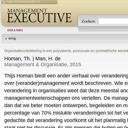
NAAR BOOMMANAGEMENT.NL
terug
Organisatieontwikkeling in een polyvalente, polyvocale en symmetrische werel
Homan, Th. | Man, H. de
Management & Organisatie, 2015
Thijs Homan biedt een ander verhaal over veranderin
over (verander)management wordt beschreven. Wie er
verandering in organisaties weet dat deze meestal an
managementwetenschappen ons vertellen. De manage
dan dat we beter moeten ontwerpen, begeleiden en m
percentage van 70% mislukte veranderingen tot het v
gedachte dat verandering voortkomt uit het planmati
staat niet ter discussie. Er zijn mensen die buiten en 