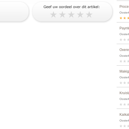
Proce
Ooster
Paynt
Ooster
Overe
Ooster
Maki
Ooster
Kruis
Ooster
Kaika
Ooster