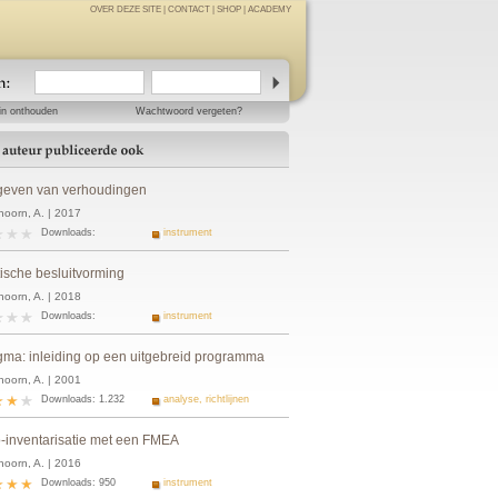
OVER DEZE SITE
|
CONTACT
|
SHOP
|
ACADEMY
in onthouden
Wachtwoord vergeten?
even van verhoudingen
hoorn, A. | 2017
Downloads:
instrument
tische besluitvorming
hoorn, A. | 2018
Downloads:
instrument
igma: inleiding op een uitgebreid programma
hoorn, A. | 2001
Downloads: 1.232
analyse, richtlijnen
o-inventarisatie met een FMEA
hoorn, A. | 2016
Downloads: 950
instrument