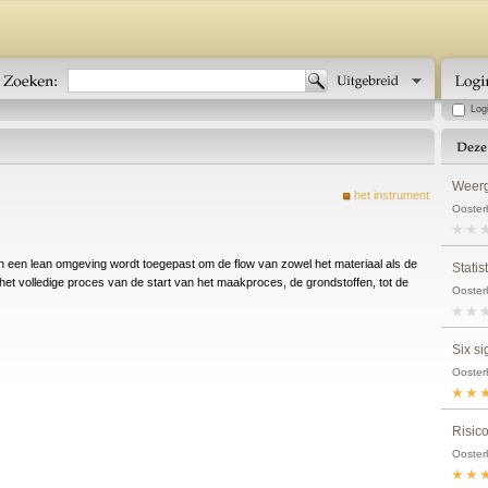
Log
Weerg
het instrument
Ooster
in een lean omgeving wordt toegepast om de flow van zowel het materiaal als de
Statis
 het volledige proces van de start van het maakproces, de grondstoffen, tot de
Ooster
Six s
Ooster
Risic
Ooster