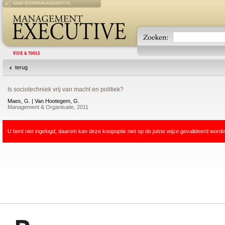
NAAR BOOMMANAGEMENT.NL
terug
Is sociotechniek vrij van macht en politiek?
Maes, G. | Van Hootegem, G.
Management & Organisatie, 2011
U bent niet ingelogd, daarom kan deze koopoptie niet op de juiste wijze gevalideerd worde