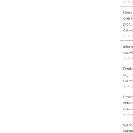
Hoe i
over 
produ
Caluwé,
Interv
Caluwé,
Denke
organ
Caluwé,
Profes
verand
Dubbel
Werk i
versn