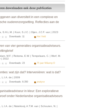
nggeven aan diversiteit in een complexe en
ische ouderenzorgsetting. Reflecties aan de
, S.H.L.M. | Koot, S.J.C. | Oijen, J.C.F. van | 2023
Downloads: 11
Het Veld
ren van vier generaties organisatieadviseurs.
ttingbrief
am, M.F. | Reitsma, E.W. | Tempelaars, C. | Werf, M.
r | 2022
Downloads: 23
75 jaar M&amp;O
enties: wat zijn dat? Interveniëren: wat is dat?
 L.I.A. de | 2009
Downloads: 8.350
analyse
anisatieadviseur in kleur: Een exploratieve
proef onder Nederlandse organisatieadviseurs
 L.I.A. de | Nistelrooij, A.T.M. van | Schouten, N. |