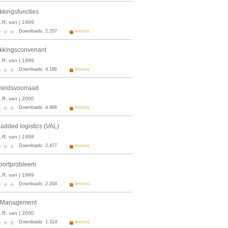
kkingsfuncties
A.R. van | 1999
Downloads: 2.207
lemma
kkingsconvenant
A.R. van | 1999
Downloads: 4.186
lemma
gheidsvoorraad
A.R. van | 2000
Downloads: 4.488
lemma
 added logistics (VAL)
A.R. van | 1998
Downloads: 2.477
lemma
portprobleem
A.R. van | 1999
Downloads: 2.204
lemma
c Management
A.R. van | 2000
Downloads: 1.314
lemma