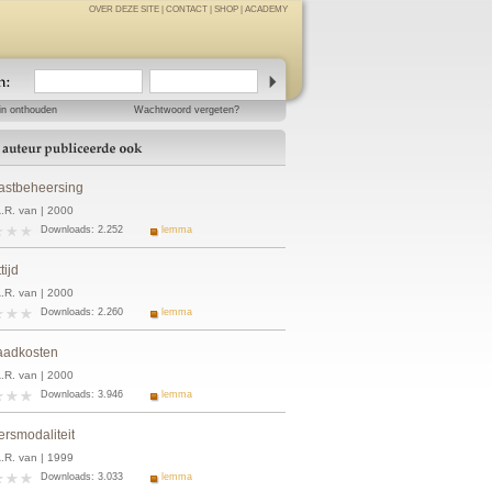
OVER DEZE SITE
|
CONTACT
|
SHOP
|
ACADEMY
in onthouden
Wachtwoord vergeten?
astbeheersing
A.R. van | 2000
Downloads: 2.252
lemma
tijd
A.R. van | 2000
Downloads: 2.260
lemma
aadkosten
A.R. van | 2000
Downloads: 3.946
lemma
ersmodaliteit
A.R. van | 1999
Downloads: 3.033
lemma