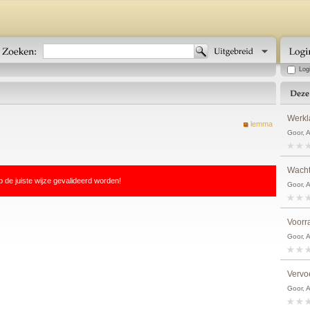
Log
Werkl
lemma
Goor, 
Wacht
p de juiste wijze gevalideerd worden!
Goor, 
Voorr
Goor, 
Vervo
Goor, 