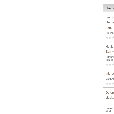
Leidi
chaot
han...
America
Het le
Een ke
Dubbeld
van de
Interv
Caluwé,
De org
steek
...
Caluwé,
2005