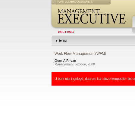
NAAR BOOMMANAGEMENT.NL
terug
Work Flow Management (WFM)
Goor, A.R. van
Management Lexicon, 2000
U bent niet ingelogd, daarom kan deze koopoptie niet o