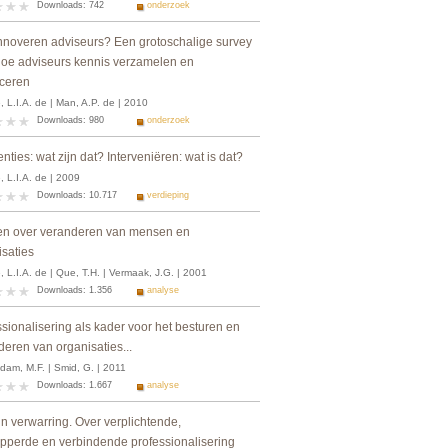
Downloads: 742
onderzoek
nnoveren adviseurs? Een grotoschalige survey
hoe adviseurs kennis verzamelen en
ceren
 L.I.A. de | Man, A.P. de | 2010
Downloads: 980
onderzoek
enties: wat zijn dat? Interveniëren: wat is dat?
 L.I.A. de | 2009
Downloads: 10.717
verdieping
n over veranderen van mensen en
isaties
 L.I.A. de | Que, T.H. | Vermaak, J.G. | 2001
Downloads: 1.356
analyse
sionalisering als kader voor het besturen en
eren van organisaties...
dam, M.F. | Smid, G. | 2011
Downloads: 1.667
analyse
n verwarring. Over verplichtende,
ipperde en verbindende professionalisering