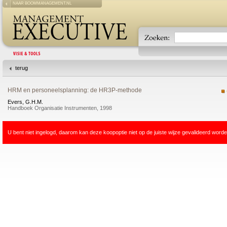
NAAR BOOMMANAGEMENT.NL
terug
HRM en personeelsplanning: de HR3P-methode
Evers, G.H.M.
Handboek Organisatie Instrumenten, 1998
U bent niet ingelogd, daarom kan deze koopoptie niet op de juiste wijze gevalideerd worde