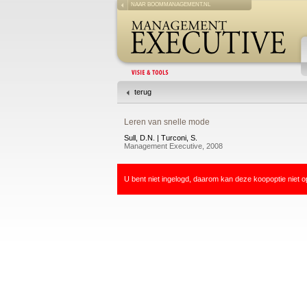
NAAR BOOMMANAGEMENT.NL
terug
Leren van snelle mode
Sull, D.N. | Turconi, S.
Management Executive, 2008
U bent niet ingelogd, daarom kan deze koopoptie niet o