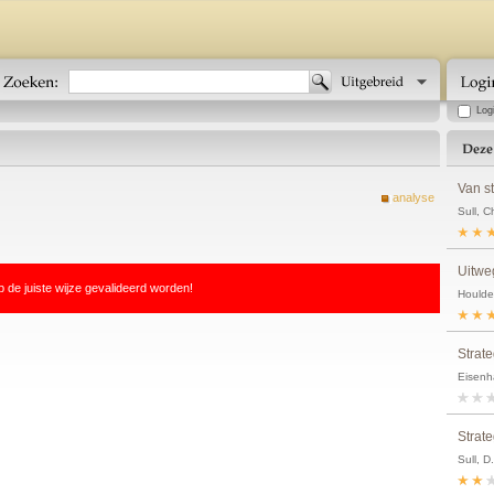
Log
Van st
analyse
Sull, C
Uitweg
p de juiste wijze gevalideerd worden!
Houlder
Strate
Eisenha
Strate
Sull, D