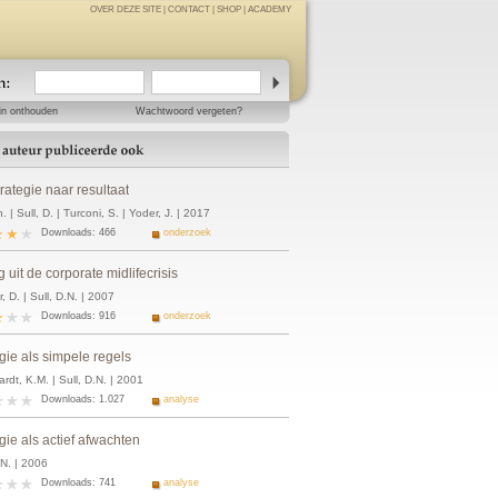
OVER DEZE SITE
|
CONTACT
|
SHOP
|
ACADEMY
in onthouden
Wachtwoord vergeten?
rategie naar resultaat
h. | Sull, D. | Turconi, S. | Yoder, J. | 2017
Downloads: 466
onderzoek
 uit de corporate midlifecrisis
, D. | Sull, D.N. | 2007
Downloads: 916
onderzoek
gie als simpele regels
rdt, K.M. | Sull, D.N. | 2001
Downloads: 1.027
analyse
gie als actief afwachten
.N. | 2006
Downloads: 741
analyse