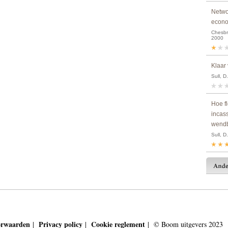
Netwo
econ
Chesbro
2000
Klaar 
Sull, D
Hoe f
incas
wendba
Sull, D
orwaarden
Privacy policy
Cookie reglement
|
|
| © Boom uitgevers 2023