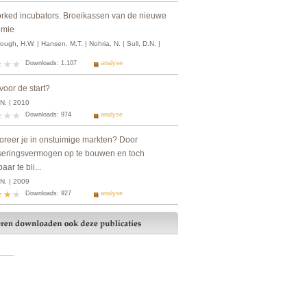
rked incubators. Broeikassen van de nieuwe
omie
ugh, H.W. | Hansen, M.T. | Nohria, N. | Sull, D.N. |
Downloads: 1.107
analyse
voor de start?
.N. | 2010
Downloads: 974
analyse
loreer je in onstuimige markten? Door
seringsvermogen op te bouwen en toch
ar te bli...
.N. | 2009
Downloads: 927
analyse