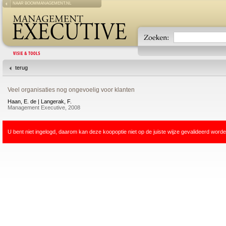
NAAR BOOMMANAGEMENT.NL
terug
Veel organisaties nog ongevoelig voor klanten
Haan, E. de | Langerak, F.
Management Executive, 2008
U bent niet ingelogd, daarom kan deze koopoptie niet op de juiste wijze gevalideerd worde