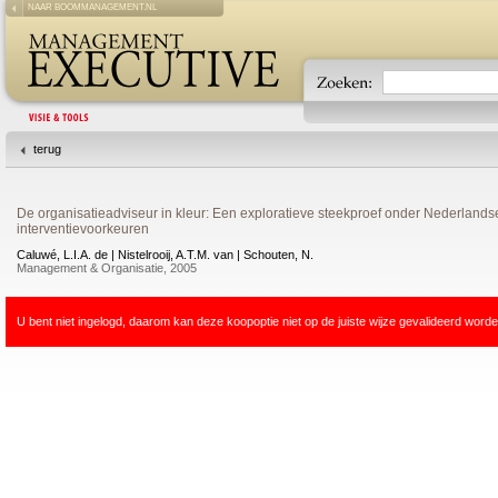
NAAR BOOMMANAGEMENT.NL
terug
De organisatieadviseur in kleur: Een exploratieve steekproef onder Nederlandse 
interventievoorkeuren
Caluwé, L.I.A. de | Nistelrooij, A.T.M. van | Schouten, N.
Management & Organisatie, 2005
U bent niet ingelogd, daarom kan deze koopoptie niet op de juiste wijze gevalideerd worde