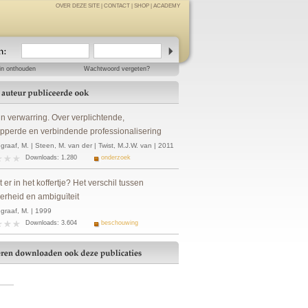
OVER DEZE SITE
|
CONTACT
|
SHOP
|
ACADEMY
in onthouden
Wachtwoord vergeten?
n verwarring. Over verplichtende,
ipperde en verbindende professionalisering
raaf, M. | Steen, M. van der | Twist, M.J.W. van | 2011
Downloads: 1.280
onderzoek
t er in het koffertje? Het verschil tussen
erheid en ambiguïteit
graaf, M. | 1999
Downloads: 3.604
beschouwing