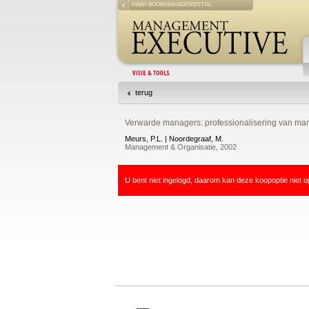
NAAR BOOMMANAGEMENT.NL
terug
Verwarde managers: professionalisering van man
Meurs, P.L. | Noordegraaf, M.
Management & Organisatie, 2002
U bent niet ingelogd, daarom kan deze koopoptie niet o