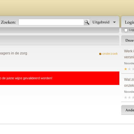
Log
Werk i
agers in de zorg
onderzoek
versn
Noordeg
p de juiste wijze gevalideerd worden!
Wat zi
onzek
Noorde