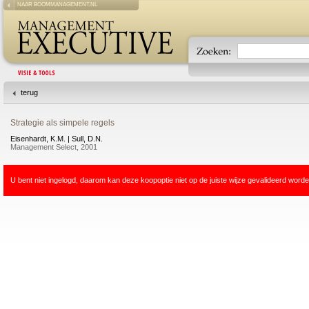
NAAR BOOMMANAGEMENT.NL
terug
Strategie als simpele regels
Eisenhardt, K.M. | Sull, D.N.
Management Select, 2001
U bent niet ingelogd, daarom kan deze koopoptie niet op de juiste wijze gevalideerd worde