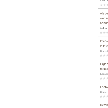
Vliert,
Als v
weder
handel
Ardon, 
Inter
in int
Boonstr
Organ
refle
Kessene
Leerw
Berge,
Defen