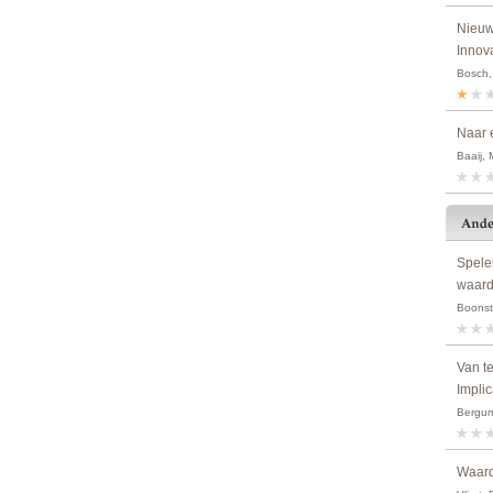
Nieuw
Innov
Bosch, 
Naar 
Baaij, 
Spele
waard
Boonstr
Van t
Impli
Bergum,
Waard