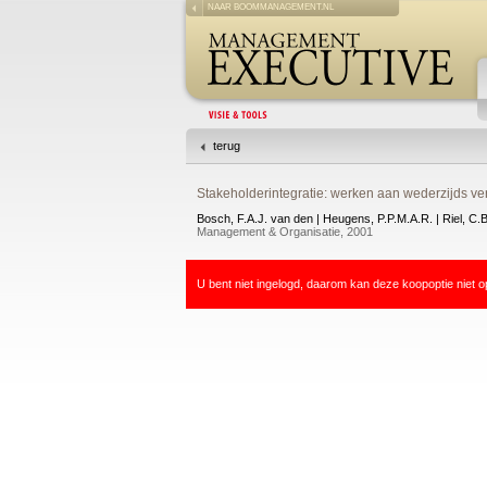
NAAR BOOMMANAGEMENT.NL
terug
Stakeholderintegratie: werken aan wederzijds ver
Bosch, F.A.J. van den | Heugens, P.P.M.A.R. | Riel, C.
Management & Organisatie, 2001
U bent niet ingelogd, daarom kan deze koopoptie niet o