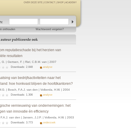
OVER DEZE SITE
|
CONTACT
|
SHOP
|
ACADEMY
in onthouden
Wachtwoord vergeten?
om reputatieschade bij het herzien van
iële resultaten
 G. | Gertsen, F. | Riel, C.B.M. van | 2007
Downloads: 2.848
analyse
atsing van bedrijfsactiviteiten naar het
nland: hoe honkvast blijven de hoofdkantoren?
M.G. | Bosch, F.A.J. van den | Volberda, H.W. | 2004
Downloads: 1.306
analyse
egische vernieuwing van ondernemingen: het
en van innovatie én efficiency
F.A.J. van den | Jansen, J.J.P. | Volberda, H.W. | 2003
Downloads: 3.773
onderzoek