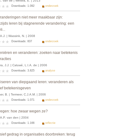
 E. van de | Westra, E. | 2013
Downloads: 1.092
onderzoek
eranderingen niet meer maakbaar zijn:
zijds leren bij stagnerende verandering: een
i...
A.J. | Wassink, N. | 2008
Downloads: 837
onderzoek
veniëren en veranderen: zoeken naar betekenis
eracties
a, J.J. | Caluwé, L.I.A. de | 2006
Downloads: 3.825
analyse
iseren van diepgaand leren: veranderen als
xief betekenisgeven
r, B. | Termeer, C.J.A.M. | 2006
Downloads: 1.071
onderzoek
egen: hoe zwaar wegen ze?
 A.P. van den | 2004
Downloads: 1.166
reflectie
sief gedrag in organisaties doorbreken: terug