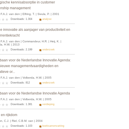
egische kennisabsorptie in customer
ionship management
F.A.J. van den | Elfring, T. | Sivula, P. | 2001
Downloads: 1.304
analyse
e innovatie als aanjager van productiviteit en
rrentiekracht
F.A.J. van den | Commandeur, H.R. | Heij, K. |
da, H.W. | 2013
Downloads: 2.199
onderzoek
baan voor de Nederlandse Innovatie Agenda:
nieuwe managementvaardigheden en
tieve or...
F.A.J. van den | Volberda, H.W. | 2005
Downloads: 812
onderzoek
baan voor de Nederlandse Innovatie Agenda
F.A.J. van den | Volberda, H.W. | 2005
Downloads: 1.381
verdieping
en rijkdom
, C.J. | Riel, C.B.M. van | 2004
Downloads: 1.103
boeksamenvatting