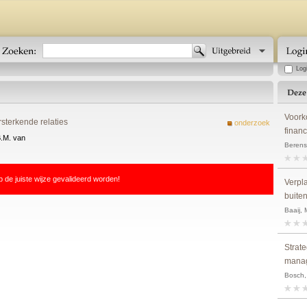
Log
Voork
sterkende relaties
onderzoek
financ
B.M. van
Berens,
p de juiste wijze gevalideerd worden!
Verpla
buite
Baaij, 
Strat
manag
Bosch, 