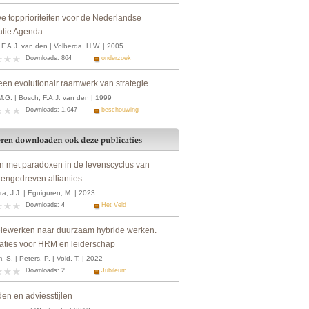
e topprioriteiten voor de Nederlandse
atie Agenda
F.A.J. van den | Volberda, H.W. | 2005
Downloads: 864
onderzoek
een evolutionair raamwerk van strategie
M.G. | Bosch, F.A.J. van den | 1999
Downloads: 1.047
beschouwing
n met paradoxen in de levenscyclus van
engedreven allianties
a, J.J. | Eguiguren, M. | 2023
Downloads: 4
Het Veld
elewerken naar duurzaam hybride werken.
caties voor HRM en leiderschap
 S. | Peters, P. | Vold, T. | 2022
Downloads: 2
Jubileum
en en adviesstijlen