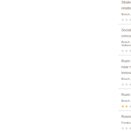
Strat
relat
Bosch, 
Social
concu
Bosch, 
Volber
Ruim 
naar 
innova
Bosch, 
Ruim 
Bosch, 
Roem 
Fombrun