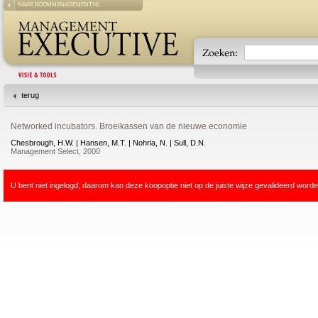
NAAR BOOMMANAGEMENT.NL
terug
Networked incubators. Broeikassen van de nieuwe economie
Chesbrough, H.W. | Hansen, M.T. | Nohria, N. | Sull, D.N.
Management Select, 2000
U bent niet ingelogd, daarom kan deze koopoptie niet op de juiste wijze gevalideerd worde