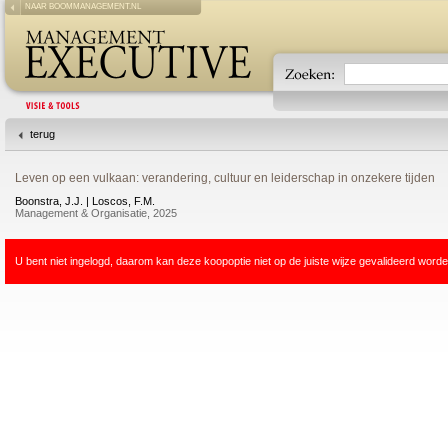
NAAR BOOMMANAGEMENT.NL
terug
Leven op een vulkaan: verandering, cultuur en leiderschap in onzekere tijden
Boonstra, J.J. | Loscos, F.M.
Management & Organisatie, 2025
U bent niet ingelogd, daarom kan deze koopoptie niet op de juiste wijze gevalideerd worde