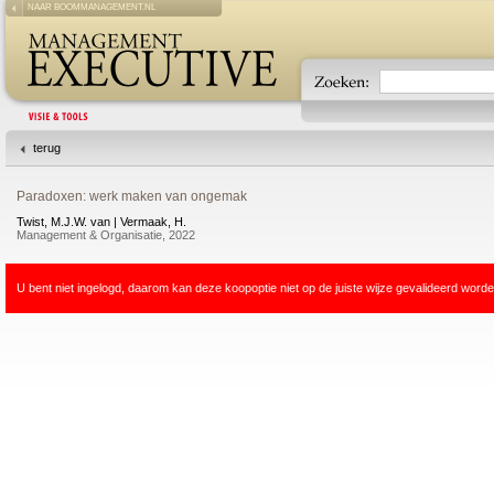
NAAR BOOMMANAGEMENT.NL
terug
Paradoxen: werk maken van ongemak
Twist, M.J.W. van | Vermaak, H.
Management & Organisatie, 2022
U bent niet ingelogd, daarom kan deze koopoptie niet op de juiste wijze gevalideerd worde