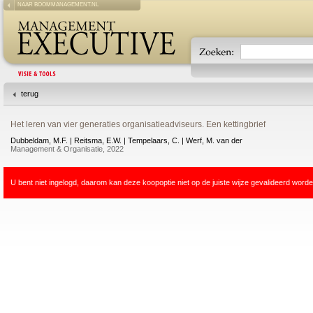
NAAR BOOMMANAGEMENT.NL
terug
Het leren van vier generaties organisatieadviseurs. Een kettingbrief
Dubbeldam, M.F. | Reitsma, E.W. | Tempelaars, C. | Werf, M. van der
Management & Organisatie, 2022
U bent niet ingelogd, daarom kan deze koopoptie niet op de juiste wijze gevalideerd worde