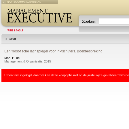
NAAR BOOMMANAGEMENT.NL
terug
Een filosofische lachspiegel voor inktschijters. Boekbespreking
Man, H. de
Management & Organisatie, 2015
U bent niet ingelogd, daarom kan deze koopoptie niet op de juiste wijze gevalideerd worde