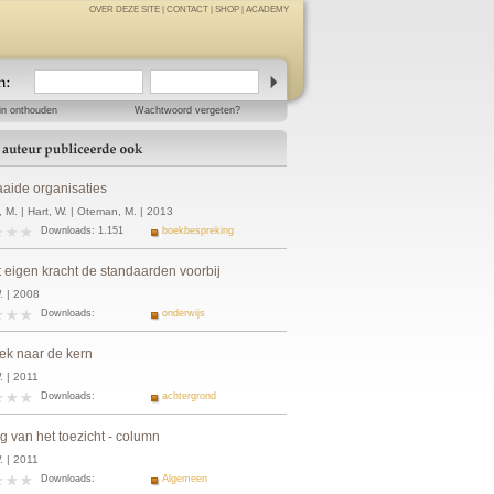
OVER DEZE SITE
|
CONTACT
|
SHOP
|
ACADEMY
in onthouden
Wachtwoord vergeten?
aaide organisaties
, M. | Hart, W. | Oteman, M. | 2013
Downloads: 1.151
boekbespreking
t eigen kracht de standaarden voorbij
. | 2008
Downloads:
onderwijs
ek naar de kern
. | 2011
Downloads:
achtergrond
g van het toezicht - column
. | 2011
Downloads:
Algemeen