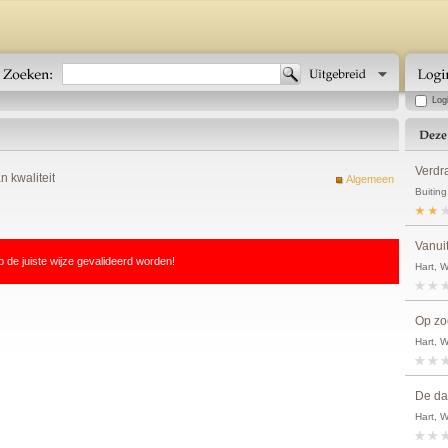
Log
Verdr
 kwaliteit
Algemeen
Buiting
Vanui
p de juiste wijze gevalideerd worden!
Hart, W
Op zo
Hart, W
De da
Hart, W