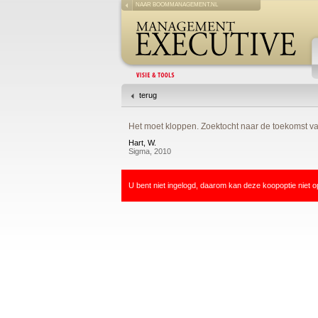
NAAR BOOMMANAGEMENT.NL
terug
Het moet kloppen. Zoektocht naar de toekomst van
Hart, W.
Sigma, 2010
U bent niet ingelogd, daarom kan deze koopoptie niet o