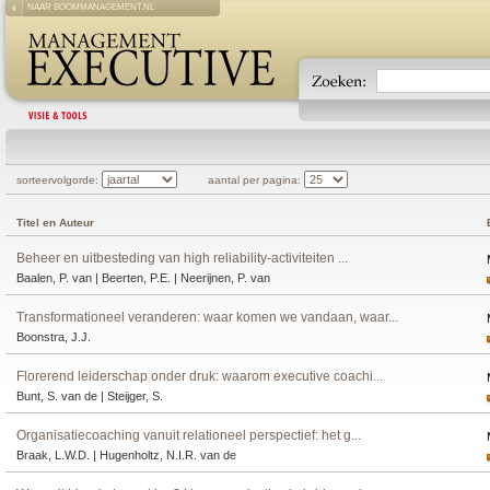
NAAR BOOMMANAGEMENT.NL
sorteervolgorde:
aantal per pagina:
Titel en Auteur
Beheer en uitbesteding van high reliability-activiteiten ...
Baalen, P. van | Beerten, P.E. | Neerijnen, P. van
Transformationeel veranderen: waar komen we vandaan, waar...
Boonstra, J.J.
Florerend leiderschap onder druk: waarom executive coachi...
Bunt, S. van de | Steijger, S.
Organisatiecoaching vanuit relationeel perspectief: het g...
Braak, L.W.D. | Hugenholtz, N.I.R. van de