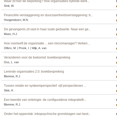
Waar zit hier de beperking? Hoe organisaties hybride werk...
Smit, W.
Financiële verslaggeving en duurzaamheidsverslaggeving: b...
Hoogendoorn, M.N.
De gevangenis zit vast in haar oude gedaante. Naar een ge...
Moes, H.J.
Hoe overleeft de organisatie ... een micromanager? Verken...
Olfers, M. | Pronk, I. | Wijk, A. van
Veranderen voor de toekomst: boekbespreking
Oss, L. van
Lerende organisaties 2.0: boekbespreking
Blomme, R.J.
Tussen relatie en systeemperspectief: vijf perspectieven ...
Slob, H.
Een kwestie van ontologie: de configuratieve integratieth...
Blomme, R.J.
Onder het oppervlak: intrapsychische grondslagen van best...