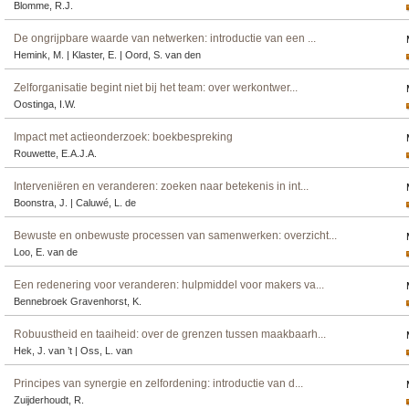
Blomme, R.J.
De ongrijpbare waarde van netwerken: introductie van een ...
Hemink, M. | Klaster, E. | Oord, S. van den
Zelforganisatie begint niet bij het team: over werkontwer...
Oostinga, I.W.
Impact met actieonderzoek: boekbespreking
Rouwette, E.A.J.A.
Interveniëren en veranderen: zoeken naar betekenis in int...
Boonstra, J. | Caluwé, L. de
Bewuste en onbewuste processen van samenwerken: overzicht...
Loo, E. van de
Een redenering voor veranderen: hulpmiddel voor makers va...
Bennebroek Gravenhorst, K.
Robuustheid en taaiheid: over de grenzen tussen maakbaarh...
Hek, J. van ’t | Oss, L. van
Principes van synergie en zelfordening: introductie van d...
Zuijderhoudt, R.